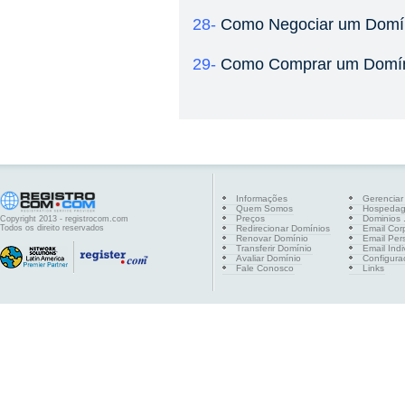
28-
Como Negociar um Domín
29-
Como Comprar um Domíni
Informações
Gerenciar
Quem Somos
Hospeda
Preços
Dominios .
Copyright 2013 - registrocom.com
Todos os direito reservados
Redirecionar Domínios
Email Cor
Renovar Domínio
Email Per
Transferir Domínio
Email Indi
Avaliar Domínio
Configura
Fale Conosco
Links