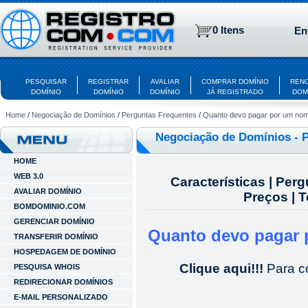
0 Itens
En
PESQUISAR
REGISTRAR
AVALIAR
COMPRAR DOMÍNIO
REN
DOMÍNIO
DOMÍNIO
DOMÍNIO
JÁ REGISTRADO
DOM
Home
/
Negociação de Domínios
/
Perguntas Frequentes
/
Quanto devo pagar por um nom
Negociação de Domínios - 
HOME
WEB 3.0
Características
|
Perg
AVALIAR DOMÍNIO
Preços
|
T
BOMDOMINIO.COM
GERENCIAR DOMÍNIO
Quanto devo pagar
TRANSFERIR DOMÍNIO
HOSPEDAGEM DE DOMÍNIO
Clique aqui!!!
Para
c
PESQUISA WHOIS
REDIRECIONAR DOMÍNIOS
E-MAIL PERSONALIZADO