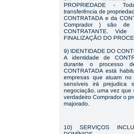
PROPRIEDADE - Todas a
transferência de propried
CONTRATADA
e da
CON
Comprador
) são de r
CONTR
A
TANTE
. Vide
FINALIZAÇÃO DO PROC
9) IDENTIDADE DO CON
A identidade de CONTR
durante o processo d
CONTRATADA está habitua
empresas que atuam no B
sensíveis irá prejudica
negociação, uma vez que 
verdadeiro Comprador o pr
majorado.
10) SERVIÇOS INC
DOMÍNIOS