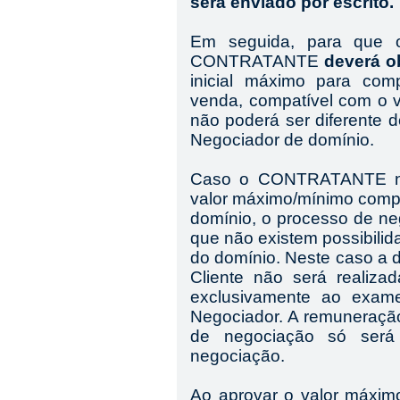
será enviado por escrito.
Em seguida, para que o
CONTRATANTE
deverá o
inicial
máximo para co
venda
, compatível com o 
não poderá ser
diferente 
N
egociador de domínio.
Caso o
CONTRATANTE
n
valor máximo/
mínimo
compa
domínio, o processo de ne
que não existem possibilid
do domínio. Neste caso a de
Cliente não será realizada
exclusivamente ao exam
N
egociador. A remuneraç
de negociação só será
negociação.
Ao aprovar o valor máxim