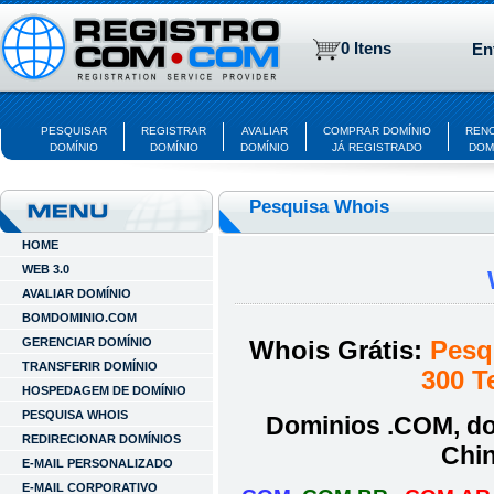
0 Itens
En
PESQUISAR
REGISTRAR
AVALIAR
COMPRAR DOMÍNIO
REN
DOMÍNIO
DOMÍNIO
DOMÍNIO
JÁ REGISTRADO
DOM
Pesquisa Whois
HOME
WEB 3.0
AVALIAR DOMÍNIO
BOMDOMINIO.COM
GERENCIAR DOMÍNIO
Whois
Grátis:
Pesqu
TRANSFERIR DOMÍNIO
300 T
HOSPEDAGEM DE DOMÍNIO
PESQUISA WHOIS
Dominios .COM, do 
REDIRECIONAR DOMÍNIOS
Chin
E-MAIL PERSONALIZADO
E-MAIL CORPORATIVO