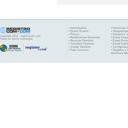
Informações
Gerenciar 
•
•
Quem Somos
Hospedag
•
•
Preços
Dominios .i
•
•
Copyright 2013 - registrocom.com
Redirecionar Domínios
Email Corpo
•
•
Todos os direito reservados
Renovar Domínio
Email Pers
•
•
Transferir Domínio
Email Indiv
•
•
Avaliar Domínio
Configuraç
•
•
Fale Conosco
Registro e
•
•
Domínios Mu