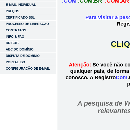
.COM
.COM.BR
.COM.AR
E-MAIL INDIVIDUAL
PREÇOS
Para visitar a pe
CERTIFICADO SSL
Regis
PROCESSO DE LIBERAÇÃO
CONTRATOS
INFO & FAQ
CLIQ
DR.BOB
ABC DO DOMÍNIO
DISPUTA DE DOMÍNIO
PORTAL ISO
Atenção:
Se você não co
CONFIGURAÇÃO DE E-MAIL
qualquer país, de forma
conosco. A Registro
Com
.
p
A pesquisa de W
relevante