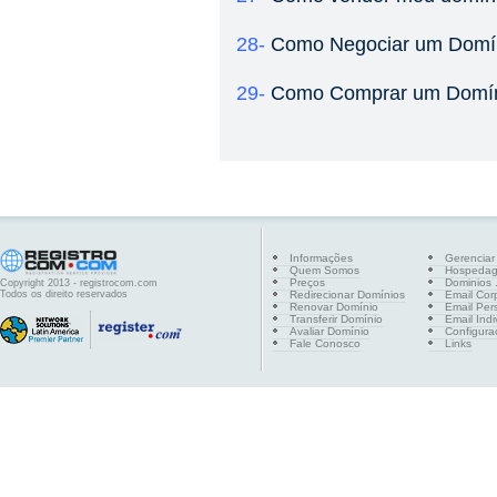
28-
Como Negociar um Domín
29-
Como Comprar um Domíni
Informações
Gerenciar
Quem Somos
Hospeda
Preços
Dominios .
Copyright 2013 - registrocom.com
Todos os direito reservados
Redirecionar Domínios
Email Cor
Renovar Domínio
Email Per
Transferir Domínio
Email Indi
Avaliar Domínio
Configura
Fale Conosco
Links