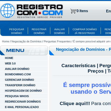
0 Itens
En
PESQUISAR
REGISTRAR
AVALIAR
COMPRAR DOMÍNIO
REN
DOMÍNIO
DOMÍNIO
DOMÍNIO
JÁ REGISTRADO
DOM
Home
/
Negociação de Domínios
/
Perguntas Frequentes
/
É sempre possível adquirir um
Negociação de Domínios - 
HOME
WEB 3.0
Características
|
Perg
AVALIAR DOMÍNIO
Preços
|
T
BOMDOMINIO.COM
GERENCIAR DOMÍNIO
É sempre possív
TRANSFERIR DOMÍNIO
usando o Ser
HOSPEDAGEM DE DOMÍNIO
PESQUISA WHOIS
REDIRECIONAR DOMÍNIOS
Clique aqui!!!
Para con
E-MAIL PERSONALIZADO