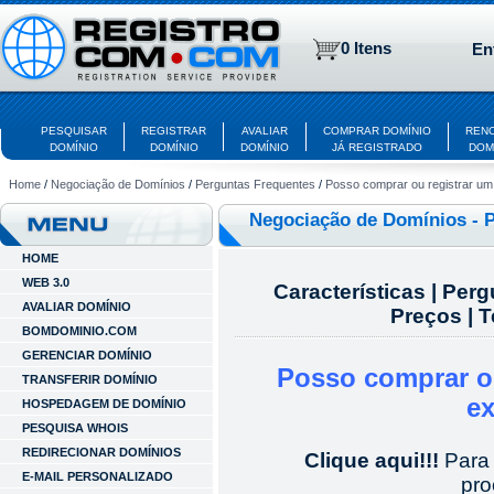
0 Itens
En
PESQUISAR
REGISTRAR
AVALIAR
COMPRAR DOMÍNIO
REN
DOMÍNIO
DOMÍNIO
DOMÍNIO
JÁ REGISTRADO
DOM
Home
/
Negociação de Domínios
/
Perguntas Frequentes
/
Posso comprar ou registrar um
Negociação de Domínios - 
HOME
WEB 3.0
Características
|
Perg
AVALIAR DOMÍNIO
Preços
|
T
BOMDOMINIO.COM
GERENCIAR DOMÍNIO
Posso comprar o
TRANSFERIR DOMÍNIO
e
HOSPEDAGEM DE DOMÍNIO
PESQUISA WHOIS
REDIRECIONAR DOMÍNIOS
Clique aqui!!!
Para
E-MAIL PERSONALIZADO
pr