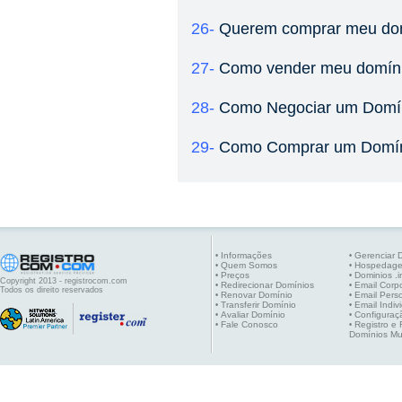
26-
Querem comprar meu dom
27-
Como vender meu domín
28-
Como Negociar um Domín
29-
Como Comprar um Domíni
Informações
Gerenciar 
•
•
Quem Somos
Hospedag
•
•
Preços
Dominios .i
•
•
Copyright 2013 - registrocom.com
Redirecionar Domínios
Email Corpo
•
•
Todos os direito reservados
Renovar Domínio
Email Pers
•
•
Transferir Domínio
Email Indiv
•
•
Avaliar Domínio
Configuraç
•
•
Fale Conosco
Registro e
•
•
Domínios Mu