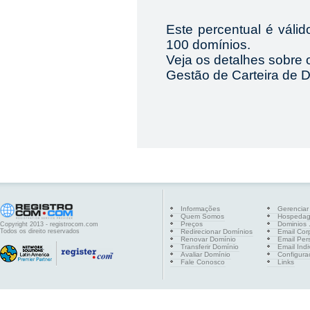
Este percentual é váli
100 domínios.
Veja os detalhes sobre o
Gestão de Carteira de 
Informações
Gerenciar
Quem Somos
Hospeda
Preços
Dominios .
Copyright 2013 - registrocom.com
Todos os direito reservados
Redirecionar Domínios
Email Cor
Renovar Domínio
Email Per
Transferir Domínio
Email Indi
Avaliar Domínio
Configura
Fale Conosco
Links