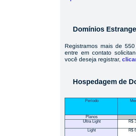
Domínios Estrange
Registramos mais de 550 t
entre em contato solicit
você deseja registrar,
clic
Hospedagem de D
Período
Me
Planos
Ultra Light
R$ 
Light
R$ 