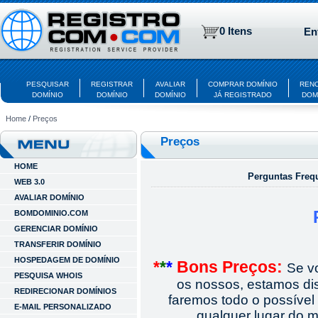
0 Itens
En
PESQUISAR
REGISTRAR
AVALIAR
COMPRAR DOMÍNIO
REN
DOMÍNIO
DOMÍNIO
DOMÍNIO
JÁ REGISTRADO
DOM
Home
/
Preços
Preços
HOME
Perguntas Freq
WEB 3.0
AVALIAR DOMÍNIO
BOMDOMINIO.COM
GERENCIAR DOMÍNIO
TRANSFERIR DOMÍNIO
HOSPEDAGEM DE DOMÍNIO
*
*
*
Bons Preços:
Se v
PESQUISA WHOIS
os nossos, estamos di
REDIRECIONAR DOMÍNIOS
faremos todo o possível
E-MAIL PERSONALIZADO
qualquer lugar do m