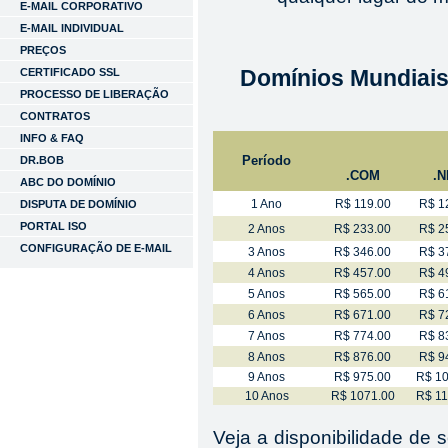
E-MAIL CORPORATIVO
E-MAIL INDIVIDUAL
PREÇOS
Domínios Mundiai
CERTIFICADO SSL
PROCESSO DE LIBERAÇÃO
CONTRATOS
INFO & FAQ
Período
DR.BOB
.COM
.N
ABC DO DOMÍNIO
1 Ano
R$ 119.00
R$ 1
DISPUTA DE DOMÍNIO
PORTAL ISO
2 Anos
R$ 233.00
R$ 2
CONFIGURAÇÃO DE E-MAIL
3 Anos
R$ 346.00
R$ 3
4 Anos
R$ 457.00
R$ 4
5 Anos
R$ 565.00
R$ 6
6 Anos
R$ 671.00
R$ 7
7 Anos
R$ 774.00
R$ 8
8 Anos
R$ 876.00
R$ 9
9 Anos
R$ 975.00
R$ 10
10 Anos
R$ 1071.00
R$ 11
Veja a disponibilidade de 