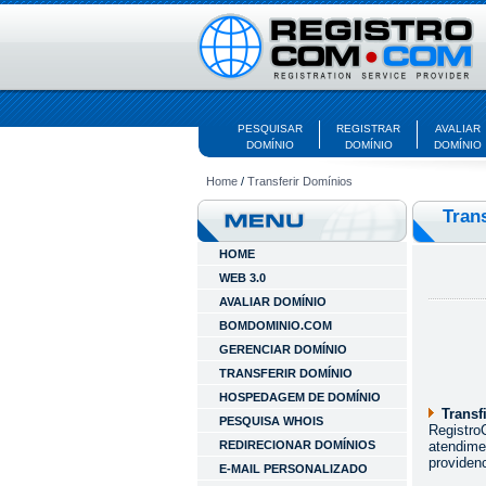
PESQUISAR
REGISTRAR
AVALIAR
DOMÍNIO
DOMÍNIO
DOMÍNIO
Home
/
Transferir Domínios
Tran
HOME
WEB 3.0
AVALIAR DOMÍNIO
BOMDOMINIO.COM
GERENCIAR DOMÍNIO
TRANSFERIR DOMÍNIO
HOSPEDAGEM DE DOMÍNIO
Trans
PESQUISA WHOIS
Registr
REDIRECIONAR DOMÍNIOS
atendim
providen
E-MAIL PERSONALIZADO