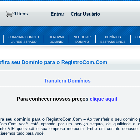
0 Itens
Entrar
Criar Usuário
COMPRAR DOMÍNIO
RENOVAR
NEGOCIAR
DOMÍNIOS
CO
JÁ REGISTRADO
DOMÍNIO
DOMÍNIO
ESTRANGEIROS
sfira seu Domínio para o RegistroCom.Com
Transferir Domínios
Para conhecer nossos preço
s
clique aqui!
fira seu domínio para o RegistroCom.Com –
Ao transferir o seu domínio 
oCom.Com você está optando por um serviço seguro, de qualidade e 
ento VIP que você e sua empresa merecem. Entre em contato conosco 
ciaremos tudo para você.