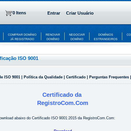
0 Itens
Entrar
Criar Usuário
COMPRAR DOMÍNIO
RENOVAR
NEGOCIAR
DOMÍNIOS
CO
JÁ REGISTRADO
DOMÍNIO
DOMÍNIO
ESTRANGEIROS
ificação ISO 9001
de ISO 9001
|
Política da Qualidade
|
Certificado
|
Perguntas Frequentes
Certificado
da
RegistroCom.Com
ownload abaixo do Certificado ISO 9001:2015 da RegistroCom.Com: