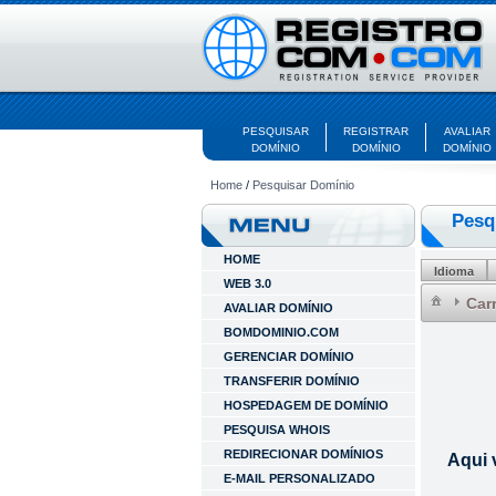
PESQUISAR
REGISTRAR
AVALIAR
DOMÍNIO
DOMÍNIO
DOMÍNIO
Home
/
Pesquisar Domínio
Pesq
HOME
Idioma
WEB 3.0
Car
AVALIAR DOMÍNIO
BOMDOMINIO.COM
GERENCIAR DOMÍNIO
TRANSFERIR DOMÍNIO
HOSPEDAGEM DE DOMÍNIO
PESQUISA WHOIS
REDIRECIONAR DOMÍNIOS
Aqui 
E-MAIL PERSONALIZADO