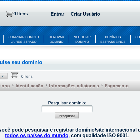
0 Itens
Entrar
Criar Usuário
COMPRAR DOMÍNIO
RENOVAR
NEGOCIAR
DOMÍNIOS
CO
JÁ REGISTRADO
DOMÍNIO
DOMÍNIO
ESTRANGEIROS
uise seu domínio
:
0 Itens
rinho
Identificação
Informações adicionais
Pagamento
Pesquisar domínio:
Pesquisar
você pode pesquisar e registrar domínio/site internacional 
todos os países do mundo
, com qualidade ISO 9001.