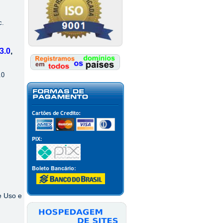
c.
3.0
,
.0
e Uso e