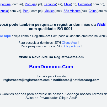
rgentina
(.com.ar),
Portugal
(.pt),
Espanha
(.es),
Chile
(.cl),
Colômbia
(.com.co),
zuela
(.com.ve),
Peru
(.com.pe),
México
(.mx),
São Vicente
(.vc),
China
(.cn) et
você pode também pesquisar e registrar domínios da
WEB 
com qualidade ISO 9001.
ue Aqui
e veja como a RegistroCom.Com pode ajudar sua empresa na Web3
Para pesquisar domínios .ETH
Clique Aqui
!
Para pesquisar domínios .SOL
Clique Aqui
!
Visite o Novo Site Da RegistroCom.Com
BomDominio.Com
E-mails para Contato:
registrocom@registrocom.com
e
notificacao@notificacaorg.com
s Cookies apenas para controle de sessão. Conheça nossos Termos d
Aviso de Privacidade:
Clique Aqui
!