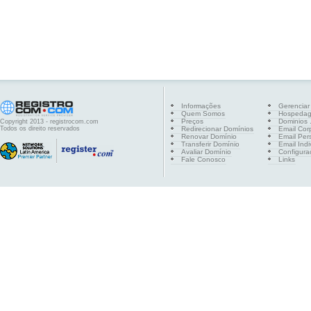
Informações
Gerenciar
Quem Somos
Hospeda
Preços
Dominios .
Copyright 2013 - registrocom.com
Todos os direito reservados
Redirecionar Domínios
Email Cor
Renovar Domínio
Email Per
Transferir Domínio
Email Indi
Avaliar Domínio
Configura
Fale Conosco
Links