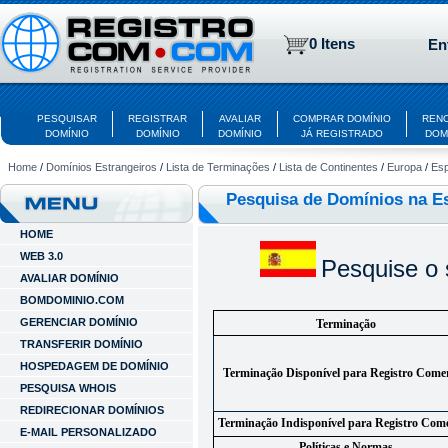
0 Itens
En
PESQUISAR
REGISTRAR
AVALIAR
COMPRAR DOMÍNIO
REN
DOMÍNIO
DOMÍNIO
DOMÍNIO
JÁ REGISTRADO
DOM
Home
/
Domínios Estrangeiros
/
Lista de Terminações
/
Lista de Continentes
/
Europa
/
Es
Pesquisa de Domínios na E
HOME
WEB 3.0
Pesquise o
AVALIAR DOMÍNIO
BOMDOMINIO.COM
GERENCIAR DOMÍNIO
Terminação
TRANSFERIR DOMÍNIO
HOSPEDAGEM DE DOMÍNIO
Terminação Disponível para Registro Comer
PESQUISA WHOIS
REDIRECIONAR DOMÍNIOS
Terminação Indisponível para Registro Come
E-MAIL PERSONALIZADO
Políticas e Normas