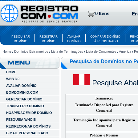
0 Itens
En
PESQUISAR
REGISTRAR
AVALIAR
COMPRAR DOMÍNIO
REN
DOMÍNIO
DOMÍNIO
DOMÍNIO
JÁ REGISTRADO
DOM
Home
/
Domínios Estrangeiros
/
Lista de Terminações
/
Lista de Continentes
/
America
/
Pe
Pesquisa de Domínios no P
HOME
WEB 3.0
Pesquise Abai
AVALIAR DOMÍNIO
BOMDOMINIO.COM
Terminação
GERENCIAR DOMÍNIO
Terminação Disponível para Registro
TRANSFERIR DOMÍNIO
Comercial
HOSPEDAGEM DE DOMÍNIO
PESQUISA WHOIS
Terminação Indisponível para Registro
Comercial
REDIRECIONAR DOMÍNIOS
E-MAIL PERSONALIZADO
Políticas e Normas