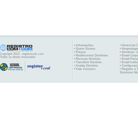
Informações
Gerenciar 
•
•
Quem Somos
Hospedag
•
•
Preços
Dominios .i
•
•
Copyright 2013 - registrocom.com
Redirecionar Domínios
Email Corpo
•
•
Todos os direito reservados
Renovar Domínio
Email Pers
•
•
Transferir Domínio
Email Indiv
•
•
Avaliar Domínio
Configuraç
•
•
Fale Conosco
Registro e
•
•
Domínios Mu