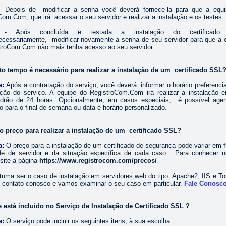
- Depois de modificar a senha você deverá fornece-la para que a equ
Com.Com, que irá acessar o seu servidor e realizar a instalação e os testes.
 - Após concluída e testada a instalação do certificado
ecessáriamente, modificar novamente a senha de seu servidor para que a 
troCom.Com não mais tenha acesso ao seu servidor.
to tempo é necessário para realizar a instalação de um certificado SSL
a:
Após a contratação do serviço, você deverá informar o horário preferencia
ação do serviço. A equipe do RegistroCom.Com irá realizar a instalação
drão de 24 horas. Opcionalmente, em casos especiais, é possível age
o para o final de semana ou data e horário personalizado.
 o preço para realizar a instalação de um certificado SSL?
a:
O preço para a instalação de um certificado de segurança pode variar em 
de de servidor e da situação específica de cada caso. Para conhecer 
isite a página
https://www.registrocom.com/precos/
tuma ser o caso de instalação em servidores web do tipo Apache2, IIS e T
 contato conosco e vamos examinar o seu caso em particular.
Fale Conosc
e está incluído no Serviço de Instalação de Certificado SSL ?
a:
O serviço pode
incluir
os seguintes itens, à sua escolha: