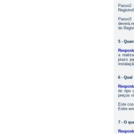
Passo2 
Registro
Passo3
deverá,n
do Regis
5 - Quan
Respost
a realiz
prazo pa
instalaçã
6 - Qual
Respost
do tipo 
preços v
Este cos
Entre em
7 - O qu
Respost