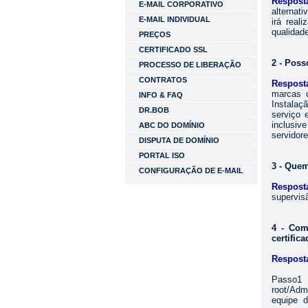
Respost
E-MAIL CORPORATIVO
alternat
E-MAIL INDIVIDUAL
irá real
qualidad
PREÇOS
CERTIFICADO SSL
2 - Poss
PROCESSO DE LIBERAÇÃO
CONTRATOS
Respost
marcas 
INFO & FAQ
Instalaç
DR.BOB
serviço e
inclusiv
ABC DO DOMÍNIO
servidore
DISPUTA DE DOMÍNIO
PORTAL ISO
3 - Quem
CONFIGURAÇÃO DE E-MAIL
Respost
supervis
4 - Com
certific
Respost
Passo1 
root/Adm
equipe 