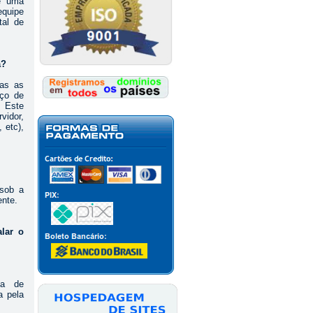
é uma
equipe
tal de
a?
das as
ço de
. Este
vidor,
 etc),
 sob a
ente.
lar o
ha de
a pela