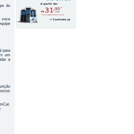
ipe do
 voce
equipe
?
l para
 em um
ndar a
função
nossos
omCat.
o