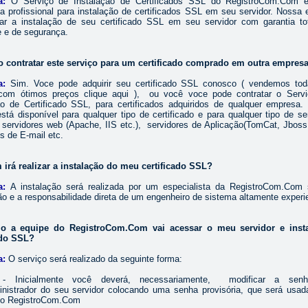
a:
O Serviço de Instalação de Certificados SSL do RegistroCom.Com 
iva profissional para instalação de certificados SSL em seu servidor. Nossa 
izar a instalação de seu certificado SSL em seu servidor com garantia to
e e de segurança.
o contratar este serviço para um certificado comprado em outra empres
a:
Sim. Voce pode adquirir seu certificado SSL conosco ( vendemos to
com ótimos preços
clique aqui
), ou você voce pode contratar o Servi
ão de Certificado SSL, para certificados adquiridos de qualquer empresa
stá disponível para qualquer tipo de certificado e para qualquer tipo de ser
e servidores web (Apache, IIS etc.), servidores de Aplicação(TomCat, Jboss,
s de E-mail etc.
 irá realizar a instalação do meu certificado SSL?
a:
A instalação será realizada por um especialista da RegistroCom.Com
ão e a responsabilidade direta de um engenheiro de sistema altamente experi
o a equipe do RegistroCom.Com vai acessar o meu servidor e insta
ado SSL?
a:
O serviço será realizado da seguinte forma:
- Inicialmente você deverá, necessariamente, modificar a sen
inistrador do seu servidor colocando uma senha provisória, que será usad
do RegistroCom.Com