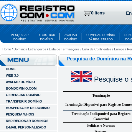
0 Itens
En
PESQUISAR
REGISTRAR
AVALIAR
COMPRAR DOMÍNIO
REN
DOMÍNIO
DOMÍNIO
DOMÍNIO
JÁ REGISTRADO
DOM
Home
/
Domínios Estrangeiros
/
Lista de Terminações
/
Lista de Continentes
/
Europa
/
Rei
Pesquisa de Domínios na R
HOME
WEB 3.0
Pesquise o 
AVALIAR DOMÍNIO
BOMDOMINIO.COM
GERENCIAR DOMÍNIO
Terminação
TRANSFERIR DOMÍNIO
Terminação Disponível para Registro Comer
HOSPEDAGEM DE DOMÍNIO
Terminação Indisponível para Registro
PESQUISA WHOIS
Comercial
REDIRECIONAR DOMÍNIOS
Políticas e Normas
E-MAIL PERSONALIZADO