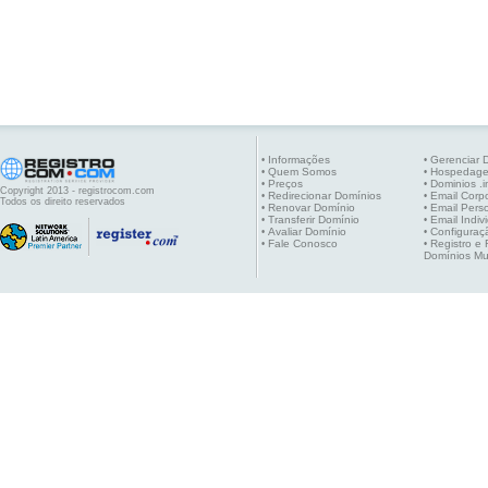
Informações
Gerenciar 
•
•
Quem Somos
Hospedag
•
•
Preços
Dominios .i
•
•
Copyright 2013 - registrocom.com
Redirecionar Domínios
Email Corpo
•
•
Todos os direito reservados
Renovar Domínio
Email Pers
•
•
Transferir Domínio
Email Indiv
•
•
Avaliar Domínio
Configuraç
•
•
Fale Conosco
Registro e
•
•
Domínios Mu