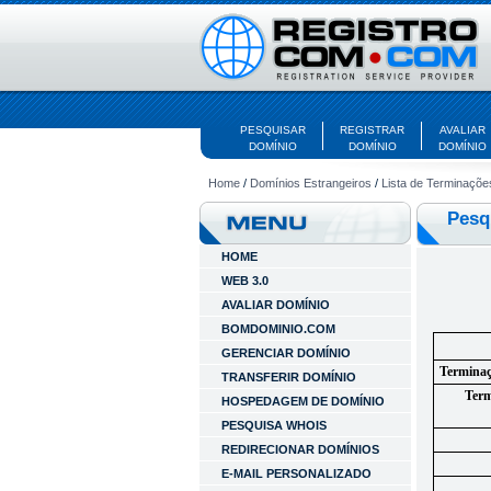
PESQUISAR
REGISTRAR
AVALIAR
DOMÍNIO
DOMÍNIO
DOMÍNIO
Home
/
Domínios Estrangeiros
/
Lista de Terminaçõe
Pesq
HOME
WEB 3.0
AVALIAR DOMÍNIO
BOMDOMINIO.COM
GERENCIAR DOMÍNIO
Terminaç
TRANSFERIR DOMÍNIO
Term
HOSPEDAGEM DE DOMÍNIO
PESQUISA WHOIS
REDIRECIONAR DOMÍNIOS
E-MAIL PERSONALIZADO