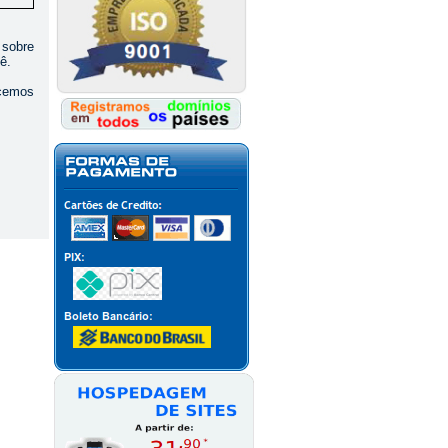
 sobre
ê.
ecemos