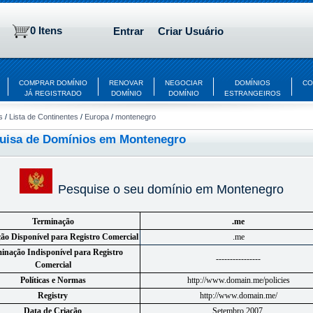
0 Itens
Entrar
Criar Usuário
COMPRAR DOMÍNIO
RENOVAR
NEGOCIAR
DOMÍNIOS
CO
JÁ REGISTRADO
DOMÍNIO
DOMÍNIO
ESTRANGEIROS
s
/
Lista de Continentes
/
Europa
/
montenegro
uisa de Domínios em Montenegro
Pesquise o seu domínio em Montenegro
Terminação
.me
ão Disponível para Registro Comercial
.me
inação Indisponível para Registro
----------------
Comercial
Políticas e Normas
http://www.domain.me/policies
Registry
http://www.domain.me/
Data de Criação
Setembro 2007.