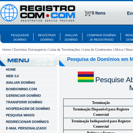
0 Itens
En
PESQUISAR
REGISTRAR
AVALIAR
COMPRAR DOMÍNIO
REN
DOMÍNIO
DOMÍNIO
DOMÍNIO
JÁ REGISTRADO
DOM
Home
/
Domínios Estrangeiros
/
Lista de Terminações
/
Lista de Continentes
/
Africa
/
Maur
Pesquisa de Domínios em M
HOME
WEB 3.0
Pesquise A
AVALIAR DOMÍNIO
M
BOMDOMINIO.COM
GERENCIAR DOMÍNIO
TRANSFERIR DOMÍNIO
Terminação
HOSPEDAGEM DE DOMÍNIO
Terminação Disponível para Registro
Comercial
PESQUISA WHOIS
Terminação Indisponível para Registro
REDIRECIONAR DOMÍNIOS
Comercial
E-MAIL PERSONALIZADO