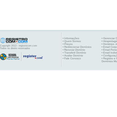
Informações
Gerenciar 
•
•
Quem Somos
Hospedag
•
•
Preços
Dominios .i
•
•
Copyright 2013 - registrocom.com
Redirecionar Domínios
Email Corpo
•
•
Todos os direito reservados
Renovar Domínio
Email Pers
•
•
Transferir Domínio
Email Indiv
•
•
Avaliar Domínio
Configuraç
•
•
Fale Conosco
Registro e
•
•
Domínios Mu