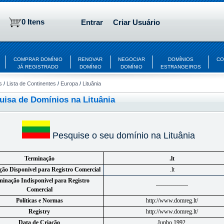
0 Itens
Entrar
Criar Usuário
COMPRAR DOMÍNIO
RENOVAR
NEGOCIAR
DOMÍNIOS
CO
JÁ REGISTRADO
DOMÍNIO
DOMÍNIO
ESTRANGEIROS
s
/
Lista de Continentes
/
Europa
/
Lituânia
uisa de Domínios na Lituânia
Pesquise o seu domínio na Lituânia
Terminação
.lt
ão Disponível para Registro Comercial
.lt
minação Indisponível para Registro
----------------
Comercial
Políticas e Normas
http://www.domreg.lt/
Registry
http://www.domreg.lt/
Data de Criação
Junho 1992.