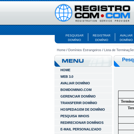
PESQUISAR
REGISTRAR
AVALIAR
DOMÍNIO
DOMÍNIO
DOMÍNIO
Home
/
Domínios Estrangeiros
/
Lista de Terminaçõe
Pesq
HOME
WEB 3.0
AVALIAR DOMÍNIO
BOMDOMINIO.COM
GERENCIAR DOMÍNIO
Terminaç
TRANSFERIR DOMÍNIO
Ter
HOSPEDAGEM DE DOMÍNIO
PESQUISA WHOIS
REDIRECIONAR DOMÍNIOS
E-MAIL PERSONALIZADO