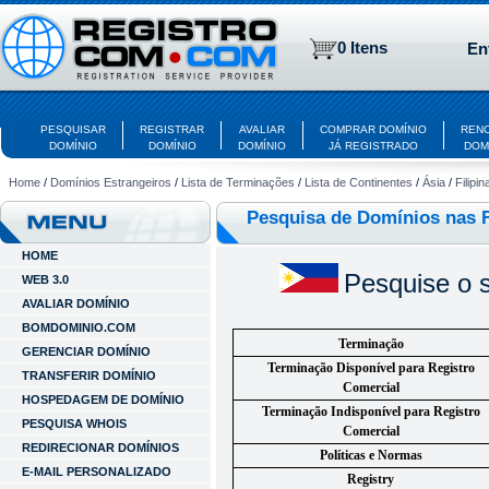
0 Itens
En
PESQUISAR
REGISTRAR
AVALIAR
COMPRAR DOMÍNIO
REN
DOMÍNIO
DOMÍNIO
DOMÍNIO
JÁ REGISTRADO
DOM
Home
/
Domínios Estrangeiros
/
Lista de Terminações
/
Lista de Continentes
/
Ásia
/
Filipin
Pesquisa de Domínios nas F
HOME
Pesquise o s
WEB 3.0
AVALIAR DOMÍNIO
BOMDOMINIO.COM
Terminação
GERENCIAR DOMÍNIO
Terminação Disponível para Registro
TRANSFERIR DOMÍNIO
Comercial
HOSPEDAGEM DE DOMÍNIO
Terminação Indisponível para Registro
PESQUISA WHOIS
Comercial
REDIRECIONAR DOMÍNIOS
Políticas e Normas
E-MAIL PERSONALIZADO
Registry