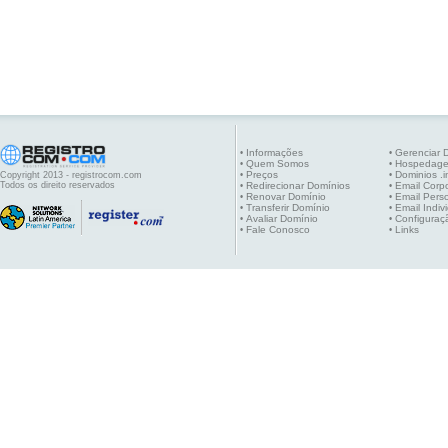
Informações
Gerenciar 
•
•
Quem Somos
Hospedag
•
•
Preços
Dominios .i
Copyright 2013 - registrocom.com
•
•
Todos os direito reservados
Redirecionar Domínios
Email Corpo
•
•
Renovar Domínio
Email Pers
•
•
Transferir Domínio
Email Indiv
•
•
Avaliar Domínio
Configuraç
•
•
Fale Conosco
Links
•
•