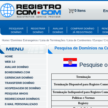
0 Itens
En
PESQUISAR
REGISTRAR
AVALIAR
COMPRAR DOMÍNIO
REN
DOMÍNIO
DOMÍNIO
DOMÍNIO
JÁ REGISTRADO
DOM
Home
/
Domínios Estrangeiros
/
Lista de Terminações
/
Lista de Continentes
/
Europa
/
Cro
Pesquisa de Domínios na C
HOME
WEB 3.0
Pesquise o
AVALIAR DOMÍNIO
BOMDOMINIO.COM
Terminação
GERENCIAR DOMÍNIO
TRANSFERIR DOMÍNIO
Terminação Disponível para Registro Comer
HOSPEDAGEM DE DOMÍNIO
Terminação Indisponível para Registro Come
PESQUISA WHOIS
Políticas e Normas
REDIRECIONAR DOMÍNIOS
Registry
E-MAIL PERSONALIZADO