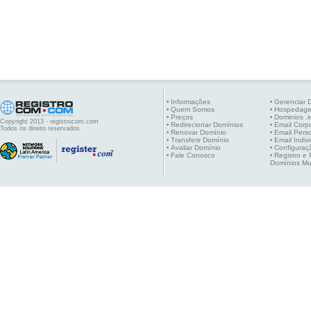
Informações
Gerenciar 
•
•
Quem Somos
Hospedag
•
•
Preços
Dominios .i
•
•
Copyright 2013 - registrocom.com
Redirecionar Domínios
Email Corpo
•
•
Todos os direito reservados
Renovar Domínio
Email Pers
•
•
Transferir Domínio
Email Indiv
•
•
Avaliar Domínio
Configuraç
•
•
Fale Conosco
Registro e
•
•
Domínios Mu