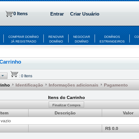
0 Itens
Entrar
Criar Usuário
COMPRAR DOMÍNIO
RENOVAR
NEGOCIAR
DOMÍNIOS
CO
JÁ REGISTRADO
DOMÍNIO
DOMÍNIO
ESTRANGEIROS
Carrinho
:
0 Itens
rinho
Identificação
Informações adicionais
Pagamento
Itens do Carrinho
Finalizar Compra
Item
Descrição
Valor
 vazio
R$ 0.0