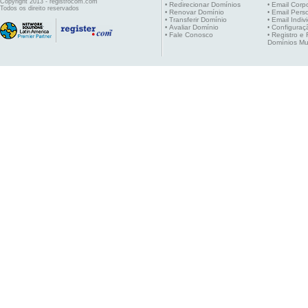
Copyright 2013 - registrocom.com
Redirecionar Domínios
Email Corpo
•
•
Todos os direito reservados
Renovar Domínio
Email Pers
•
•
Transferir Domínio
Email Indiv
•
•
Avaliar Domínio
Configuraç
•
•
Fale Conosco
Registro e
•
•
Domínios Mu