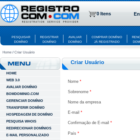
0 Itens
En
PESQUISAR
REGISTRAR
AVALIAR
COMPRAR DOMÍNIO
REN
DOMÍNIO
DOMÍNIO
DOMÍNIO
JÁ REGISTRADO
DOM
Home
/
Criar Usuário
Criar Usuário
HOME
WEB 3.0
Nome
*
AVALIAR DOMÍNIO
Sobrenome
*
BOMDOMINIO.COM
GERENCIAR DOMÍNIO
Nome da empresa
TRANSFERIR DOMÍNIO
E-mail
*
HOSPEDAGEM DE DOMÍNIO
PESQUISA WHOIS
Confirmação de E-mail
*
REDIRECIONAR DOMÍNIOS
País
*
E-MAIL PERSONALIZADO