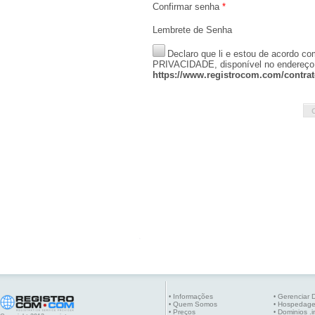
Confirmar senha
*
Lembrete de Senha
Declaro que li e estou de acord
PRIVACIDADE, disponível no endereço
https://www.registrocom.com/contrat
Informações
Gerenciar 
•
•
Quem Somos
Hospedag
•
•
Preços
Dominios .i
•
•