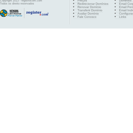
Preços
Dominios .
Copyright 2013 - registrocom.com
Todos os direito reservados
Redirecionar Domínios
Email Cor
Renovar Domínio
Email Per
Transferir Domínio
Email Indi
Avaliar Domínio
Configura
Fale Conosco
Links