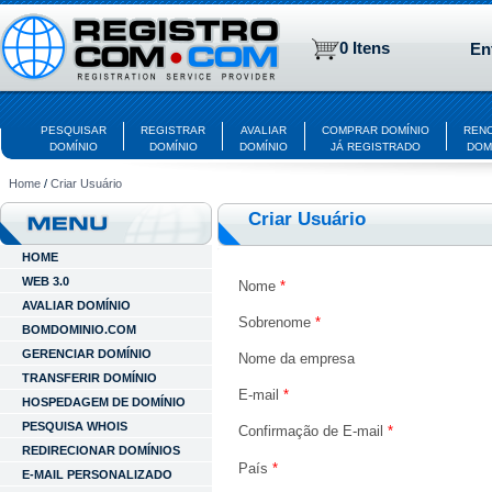
0 Itens
En
PESQUISAR
REGISTRAR
AVALIAR
COMPRAR DOMÍNIO
REN
DOMÍNIO
DOMÍNIO
DOMÍNIO
JÁ REGISTRADO
DOM
Home
/
Criar Usuário
Criar Usuário
HOME
WEB 3.0
Nome
*
AVALIAR DOMÍNIO
Sobrenome
*
BOMDOMINIO.COM
GERENCIAR DOMÍNIO
Nome da empresa
TRANSFERIR DOMÍNIO
E-mail
*
HOSPEDAGEM DE DOMÍNIO
PESQUISA WHOIS
Confirmação de E-mail
*
REDIRECIONAR DOMÍNIOS
País
*
E-MAIL PERSONALIZADO