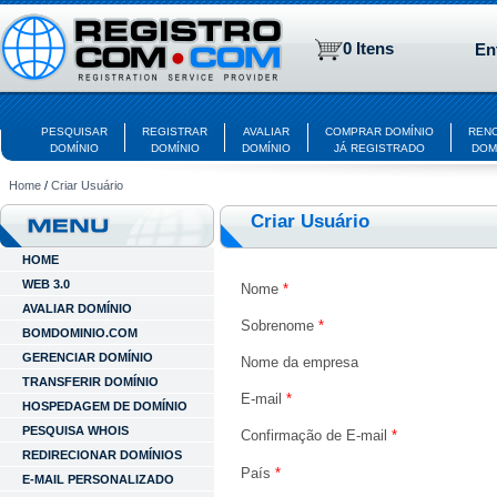
0 Itens
En
PESQUISAR
REGISTRAR
AVALIAR
COMPRAR DOMÍNIO
REN
DOMÍNIO
DOMÍNIO
DOMÍNIO
JÁ REGISTRADO
DOM
Home
/
Criar Usuário
Criar Usuário
HOME
WEB 3.0
Nome
*
AVALIAR DOMÍNIO
Sobrenome
*
BOMDOMINIO.COM
GERENCIAR DOMÍNIO
Nome da empresa
TRANSFERIR DOMÍNIO
E-mail
*
HOSPEDAGEM DE DOMÍNIO
PESQUISA WHOIS
Confirmação de E-mail
*
REDIRECIONAR DOMÍNIOS
País
*
E-MAIL PERSONALIZADO