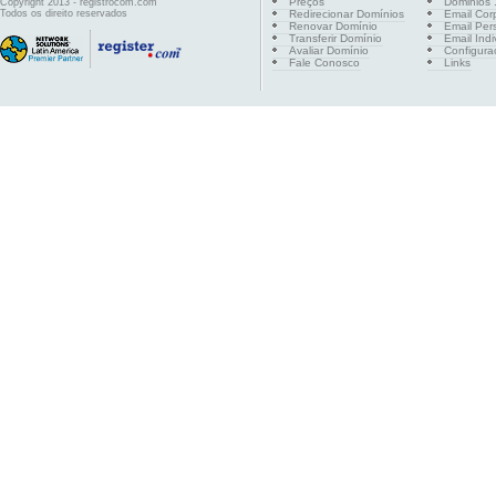
Preços
Dominios .
Copyright 2013 - registrocom.com
Todos os direito reservados
Redirecionar Domínios
Email Cor
Renovar Domínio
Email Per
Transferir Domínio
Email Indi
Avaliar Domínio
Configura
Fale Conosco
Links