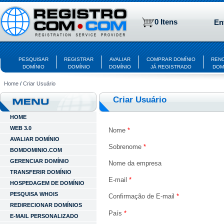
0 Itens
En
PESQUISAR
REGISTRAR
AVALIAR
COMPRAR DOMÍNIO
REN
DOMÍNIO
DOMÍNIO
DOMÍNIO
JÁ REGISTRADO
DOM
Home
/
Criar Usuário
Criar Usuário
HOME
WEB 3.0
Nome
*
AVALIAR DOMÍNIO
Sobrenome
*
BOMDOMINIO.COM
GERENCIAR DOMÍNIO
Nome da empresa
TRANSFERIR DOMÍNIO
E-mail
*
HOSPEDAGEM DE DOMÍNIO
PESQUISA WHOIS
Confirmação de E-mail
*
REDIRECIONAR DOMÍNIOS
País
*
E-MAIL PERSONALIZADO