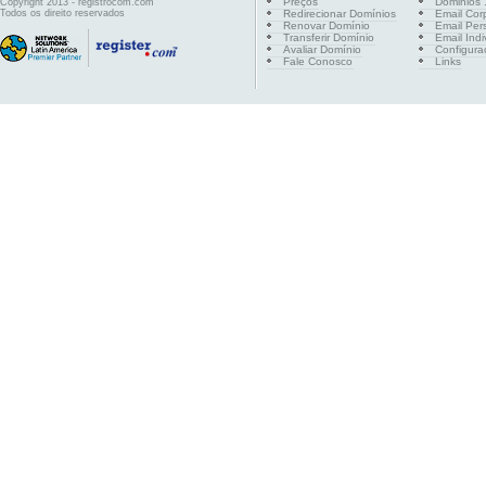
Preços
Dominios .
Copyright 2013 - registrocom.com
Todos os direito reservados
Redirecionar Domínios
Email Cor
Renovar Domínio
Email Per
Transferir Domínio
Email Indi
Avaliar Domínio
Configura
Fale Conosco
Links