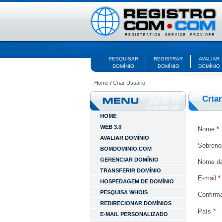
PESQUISAR
REGISTRAR
AVALIAR
DOMÍNIO
DOMÍNIO
DOMÍNIO
Home
/
Criar Usuário
Cria
HOME
WEB 3.0
Nome
*
AVALIAR DOMÍNIO
Sobren
BOMDOMINIO.COM
GERENCIAR DOMÍNIO
Nome da
TRANSFERIR DOMÍNIO
E-mail
*
HOSPEDAGEM DE DOMÍNIO
PESQUISA WHOIS
Confirm
REDIRECIONAR DOMÍNIOS
País
*
E-MAIL PERSONALIZADO