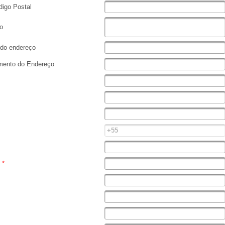
igo Postal
o
do endereço
ento do Endereço
e
*