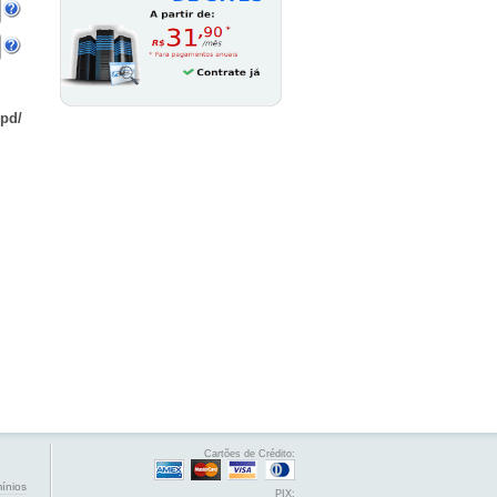
gpd/
Cartões de Crédito:
mínios
PIX: