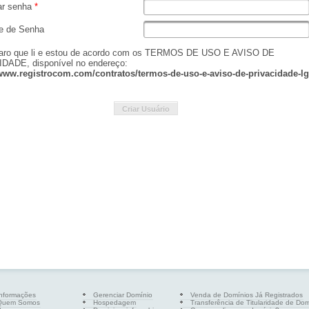
ar senha
*
e de Senha
aro que li e estou de acordo com os TERMOS DE USO E AVISO DE
DADE, disponível no endereço:
/www.registrocom.com/contratos/termos-de-uso-e-aviso-de-privacidade-l
Criar Usuário
Informações
Gerenciar Domínio
Venda de Domínios Já Registrados
Quem Somos
Hospedagem
Transferência de Titularidade de Do