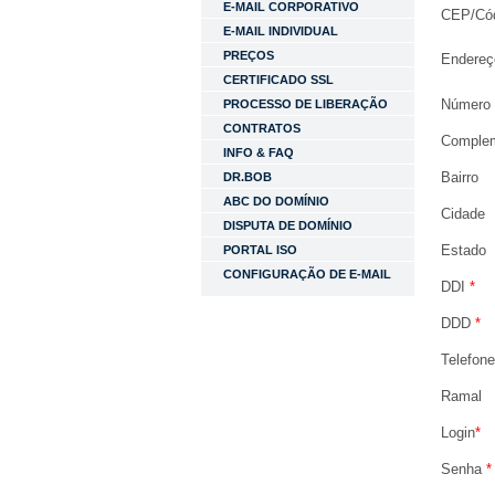
E-MAIL CORPORATIVO
CEP/Cód
E-MAIL INDIVIDUAL
PREÇOS
Endereç
CERTIFICADO SSL
Número 
PROCESSO DE LIBERAÇÃO
CONTRATOS
Complem
INFO & FAQ
Bairro
DR.BOB
ABC DO DOMÍNIO
Cidade
DISPUTA DE DOMÍNIO
Estado
PORTAL ISO
CONFIGURAÇÃO DE E-MAIL
DDI
*
DDD
*
Telefon
Ramal
Login
*
Senha
*