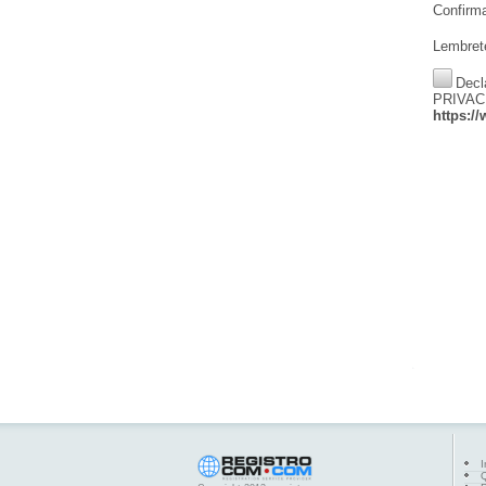
Confirm
Lembret
Decl
PRIVACI
https:/