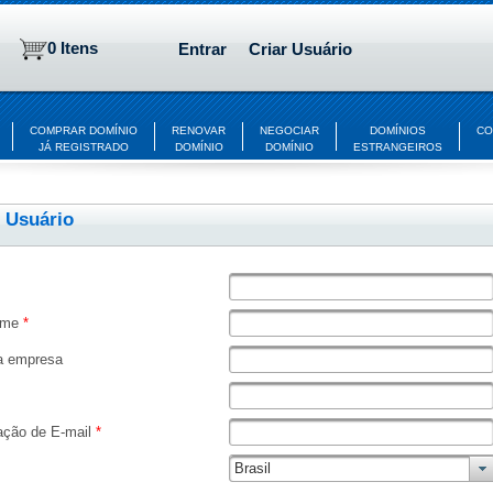
0 Itens
Entrar
Criar Usuário
COMPRAR DOMÍNIO
RENOVAR
NEGOCIAR
DOMÍNIOS
CO
JÁ REGISTRADO
DOMÍNIO
DOMÍNIO
ESTRANGEIROS
r Usuário
ome
*
 empresa
ação de E-mail
*
Brasil