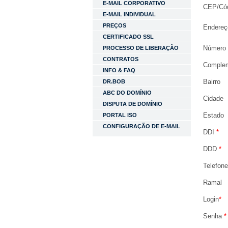
E-MAIL CORPORATIVO
CEP/Cód
E-MAIL INDIVIDUAL
PREÇOS
Endereç
CERTIFICADO SSL
Número 
PROCESSO DE LIBERAÇÃO
CONTRATOS
Complem
INFO & FAQ
Bairro
DR.BOB
ABC DO DOMÍNIO
Cidade
DISPUTA DE DOMÍNIO
Estado
PORTAL ISO
CONFIGURAÇÃO DE E-MAIL
DDI
*
DDD
*
Telefon
Ramal
Login
*
Senha
*