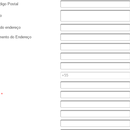
igo Postal
o
do endereço
ento do Endereço
e
*