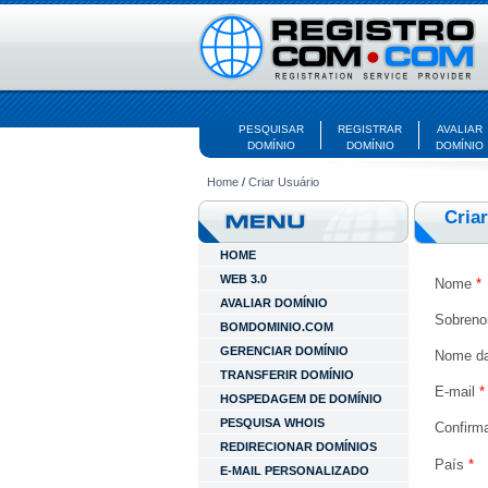
PESQUISAR
REGISTRAR
AVALIAR
DOMÍNIO
DOMÍNIO
DOMÍNIO
Home
/
Criar Usuário
Cria
HOME
WEB 3.0
Nome
*
AVALIAR DOMÍNIO
Sobren
BOMDOMINIO.COM
GERENCIAR DOMÍNIO
Nome da
TRANSFERIR DOMÍNIO
E-mail
*
HOSPEDAGEM DE DOMÍNIO
PESQUISA WHOIS
Confirm
REDIRECIONAR DOMÍNIOS
País
*
E-MAIL PERSONALIZADO