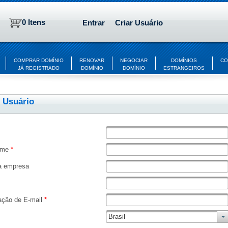
0 Itens
Entrar
Criar Usuário
COMPRAR DOMÍNIO
RENOVAR
NEGOCIAR
DOMÍNIOS
CO
JÁ REGISTRADO
DOMÍNIO
DOMÍNIO
ESTRANGEIROS
r Usuário
ome
*
 empresa
ação de E-mail
*
Brasil