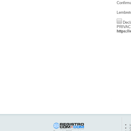
Confirm
Lembret
Decl
PRIVACI
https:/