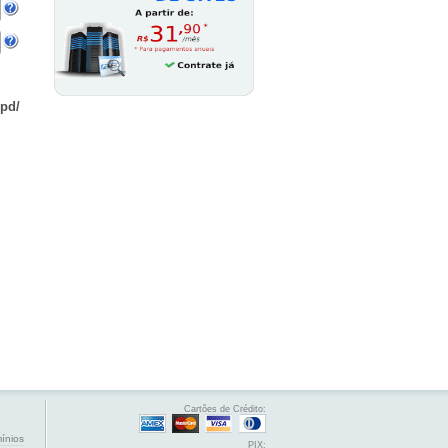
gpd/
Cartões de Crédito:
mínios
PIX: