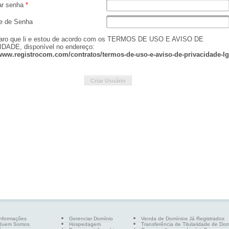
ar senha
*
e de Senha
aro que li e estou de acordo com os TERMOS DE USO E AVISO DE
DADE, disponível no endereço:
/www.registrocom.com/contratos/termos-de-uso-e-aviso-de-privacidade-l
Criar Usuário
Informações
Gerenciar Domínio
Venda de Domínios Já Registrados
Quem Somos
Hospedagem
Transferência de Titularidade de Do