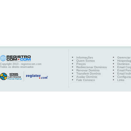
Informações
Gerenciar
Quem Somos
Hospeda
Preços
Dominios .
Copyright 2013 - registrocom.com
Todos os direito reservados
Redirecionar Domínios
Email Cor
Renovar Domínio
Email Per
Transferir Domínio
Email Indi
Avaliar Domínio
Configura
Fale Conosco
Links