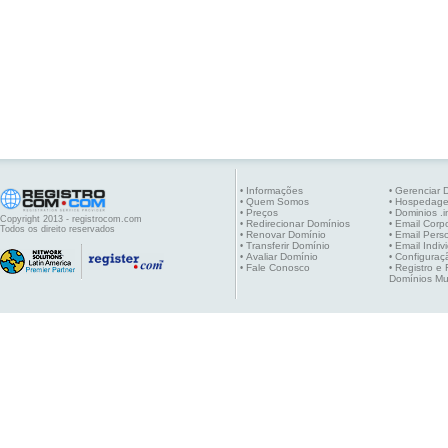
Informações
Gerenciar 
•
•
Quem Somos
Hospedag
•
•
Preços
Dominios .i
•
•
Copyright 2013 - registrocom.com
Redirecionar Domínios
Email Corpo
•
•
Todos os direito reservados
Renovar Domínio
Email Pers
•
•
Transferir Domínio
Email Indiv
•
•
Avaliar Domínio
Configuraç
•
•
Fale Conosco
Registro e
•
•
Domínios Mu