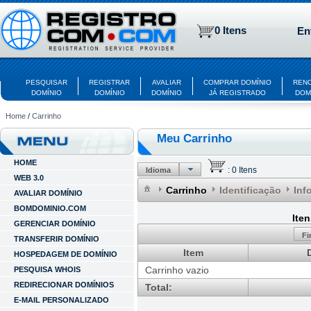
0 Itens
En
PESQUISAR
REGISTRAR
AVALIAR
COMPRAR DOMÍNIO
REN
DOMÍNIO
DOMÍNIO
DOMÍNIO
JÁ REGISTRADO
DOM
Home
/
Carrinho
Meu Carrinho
HOME
:
0 Itens
Idioma
WEB 3.0
Carrinho
Identificação
Inf
AVALIAR DOMÍNIO
BOMDOMINIO.COM
Ite
GERENCIAR DOMÍNIO
Fi
TRANSFERIR DOMÍNIO
Item
HOSPEDAGEM DE DOMÍNIO
Carrinho vazio
PESQUISA WHOIS
REDIRECIONAR DOMÍNIOS
Total:
E-MAIL PERSONALIZADO