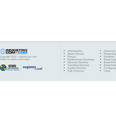
Informações
Gerenciar
Quem Somos
Hospeda
Preços
Dominios .
Copyright 2013 - registrocom.com
Todos os direito reservados
Redirecionar Domínios
Email Cor
Renovar Domínio
Email Per
Transferir Domínio
Email Indi
Avaliar Domínio
Configura
Fale Conosco
Links