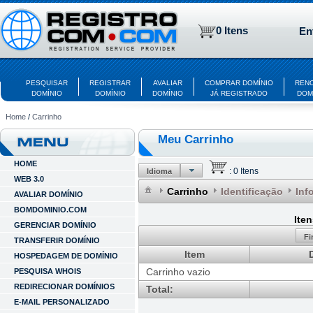
0 Itens
En
PESQUISAR
REGISTRAR
AVALIAR
COMPRAR DOMÍNIO
REN
DOMÍNIO
DOMÍNIO
DOMÍNIO
JÁ REGISTRADO
DOM
Home
/
Carrinho
Meu Carrinho
HOME
:
0 Itens
Idioma
WEB 3.0
Carrinho
Identificação
Inf
AVALIAR DOMÍNIO
BOMDOMINIO.COM
Ite
GERENCIAR DOMÍNIO
Fi
TRANSFERIR DOMÍNIO
Item
HOSPEDAGEM DE DOMÍNIO
Carrinho vazio
PESQUISA WHOIS
REDIRECIONAR DOMÍNIOS
Total:
E-MAIL PERSONALIZADO