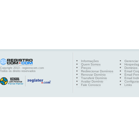
Informações
Gerenciar
Quem Somos
Hospeda
Preços
Dominios .
Copyright 2013 - registrocom.com
Todos os direito reservados
Redirecionar Domínios
Email Cor
Renovar Domínio
Email Per
Transferir Domínio
Email Indi
Avaliar Domínio
Configura
Fale Conosco
Links