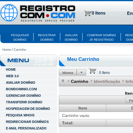
0 Itens
En
PESQUISAR
REGISTRAR
AVALIAR
COMPRAR DOMÍNIO
REN
DOMÍNIO
DOMÍNIO
DOMÍNIO
JÁ REGISTRADO
DOM
Home
/
Carrinho
Meu Carrinho
HOME
:
0 Itens
Idioma
WEB 3.0
Carrinho
Identificação
Inf
AVALIAR DOMÍNIO
BOMDOMINIO.COM
Ite
GERENCIAR DOMÍNIO
Fi
TRANSFERIR DOMÍNIO
Item
HOSPEDAGEM DE DOMÍNIO
Carrinho vazio
PESQUISA WHOIS
REDIRECIONAR DOMÍNIOS
Total:
E-MAIL PERSONALIZADO