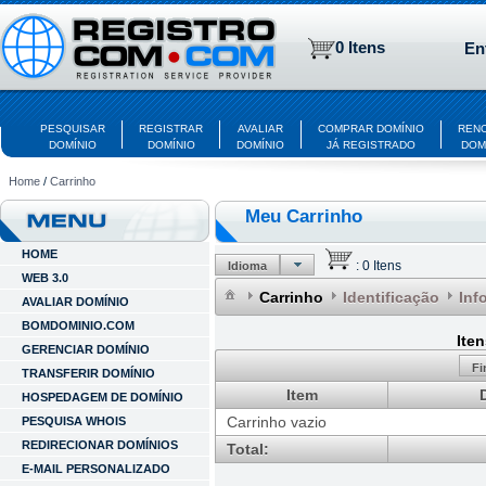
0 Itens
En
PESQUISAR
REGISTRAR
AVALIAR
COMPRAR DOMÍNIO
REN
DOMÍNIO
DOMÍNIO
DOMÍNIO
JÁ REGISTRADO
DOM
Home
/
Carrinho
Meu Carrinho
HOME
:
0 Itens
Idioma
WEB 3.0
Carrinho
Identificação
Inf
AVALIAR DOMÍNIO
BOMDOMINIO.COM
Ite
GERENCIAR DOMÍNIO
Fi
TRANSFERIR DOMÍNIO
Item
HOSPEDAGEM DE DOMÍNIO
Carrinho vazio
PESQUISA WHOIS
REDIRECIONAR DOMÍNIOS
Total:
E-MAIL PERSONALIZADO