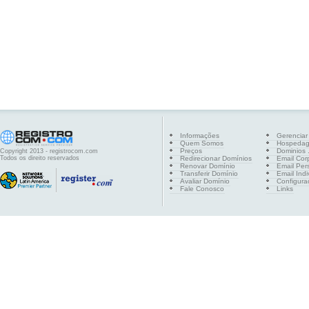
Informações
Gerenciar
Quem Somos
Hospeda
Preços
Dominios .
Copyright 2013 - registrocom.com
Todos os direito reservados
Redirecionar Domínios
Email Cor
Renovar Domínio
Email Per
Transferir Domínio
Email Indi
Avaliar Domínio
Configura
Fale Conosco
Links