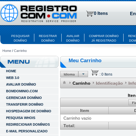
0 Itens
En
PESQUISAR
REGISTRAR
AVALIAR
COMPRAR DOMÍNIO
REN
DOMÍNIO
DOMÍNIO
DOMÍNIO
JÁ REGISTRADO
DOM
Home
/
Carrinho
Meu Carrinho
HOME
:
0 Itens
Idioma
WEB 3.0
Carrinho
Identificação
Inf
AVALIAR DOMÍNIO
BOMDOMINIO.COM
Ite
GERENCIAR DOMÍNIO
Fi
TRANSFERIR DOMÍNIO
Item
HOSPEDAGEM DE DOMÍNIO
Carrinho vazio
PESQUISA WHOIS
REDIRECIONAR DOMÍNIOS
Total:
E-MAIL PERSONALIZADO