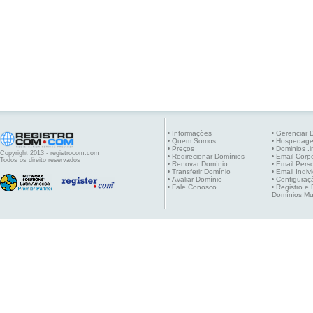
Informações
Gerenciar 
•
•
Quem Somos
Hospedag
•
•
Preços
Dominios .i
•
•
Copyright 2013 - registrocom.com
Redirecionar Domínios
Email Corpo
•
•
Todos os direito reservados
Renovar Domínio
Email Pers
•
•
Transferir Domínio
Email Indiv
•
•
Avaliar Domínio
Configuraç
•
•
Fale Conosco
Registro e
•
•
Domínios Mu