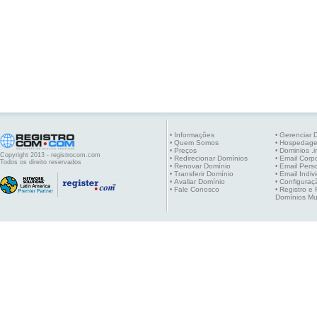
Informações
Gerenciar 
•
•
Quem Somos
Hospedag
•
•
Preços
Dominios .i
•
•
Copyright 2013 - registrocom.com
Redirecionar Domínios
Email Corpo
•
•
Todos os direito reservados
Renovar Domínio
Email Pers
•
•
Transferir Domínio
Email Indiv
•
•
Avaliar Domínio
Configuraç
•
•
Fale Conosco
Registro e
•
•
Domínios Mu