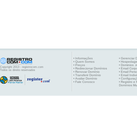
Informações
Gerenciar 
•
•
Quem Somos
Hospedag
•
•
Preços
Dominios .i
•
•
Copyright 2013 - registrocom.com
Redirecionar Domínios
Email Corpo
•
•
Todos os direito reservados
Renovar Domínio
Email Pers
•
•
Transferir Domínio
Email Indiv
•
•
Avaliar Domínio
Configuraç
•
•
Fale Conosco
Registro e
•
•
Domínios Mu