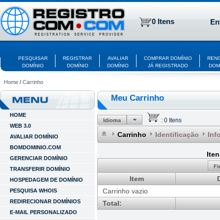
0 Itens
En
PESQUISAR
REGISTRAR
AVALIAR
COMPRAR DOMÍNIO
REN
DOMÍNIO
DOMÍNIO
DOMÍNIO
JÁ REGISTRADO
DOM
Home
/
Carrinho
Meu Carrinho
HOME
:
0 Itens
Idioma
WEB 3.0
Carrinho
Identificação
Inf
AVALIAR DOMÍNIO
BOMDOMINIO.COM
Ite
GERENCIAR DOMÍNIO
Fi
TRANSFERIR DOMÍNIO
Item
HOSPEDAGEM DE DOMÍNIO
Carrinho vazio
PESQUISA WHOIS
REDIRECIONAR DOMÍNIOS
Total:
E-MAIL PERSONALIZADO