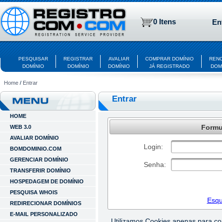
0 Itens
En
PESQUISAR
REGISTRAR
AVALIAR
COMPRAR DOMÍNIO
REN
DOMÍNIO
DOMÍNIO
DOMÍNIO
JÁ REGISTRADO
DOM
Home
/
Entrar
Entrar
HOME
Formul
WEB 3.0
AVALIAR DOMÍNIO
Login:
BOMDOMINIO.COM
GERENCIAR DOMÍNIO
Senha:
TRANSFERIR DOMÍNIO
HOSPEDAGEM DE DOMÍNIO
PESQUISA WHOIS
Esqu
REDIRECIONAR DOMÍNIOS
E-MAIL PERSONALIZADO
Utilizamos Cookies apenas para c