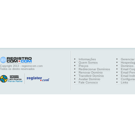
Informações
Gerenciar
Quem Somos
Hospeda
Preços
Dominios .
Copyright 2013 - registrocom.com
Todos os direito reservados
Redirecionar Domínios
Email Cor
Renovar Domínio
Email Per
Transferir Domínio
Email Indi
Avaliar Domínio
Configura
Fale Conosco
Links