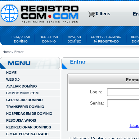
0 Itens
En
PESQUISAR
REGISTRAR
AVALIAR
COMPRAR DOMÍNIO
REN
DOMÍNIO
DOMÍNIO
DOMÍNIO
JÁ REGISTRADO
DOM
Home
/
Entrar
Entrar
HOME
Formul
WEB 3.0
AVALIAR DOMÍNIO
Login:
BOMDOMINIO.COM
GERENCIAR DOMÍNIO
Senha:
TRANSFERIR DOMÍNIO
HOSPEDAGEM DE DOMÍNIO
PESQUISA WHOIS
Esqu
REDIRECIONAR DOMÍNIOS
E-MAIL PERSONALIZADO
Utilizamos Cookies apenas para c