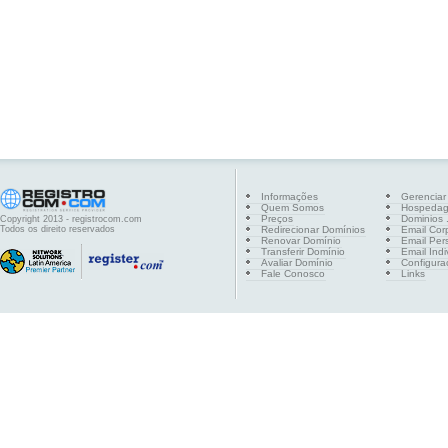
Informações
Gerenciar
Quem Somos
Hospeda
Preços
Dominios .
Copyright 2013 - registrocom.com
Todos os direito reservados
Redirecionar Domínios
Email Cor
Renovar Domínio
Email Per
Transferir Domínio
Email Indi
Avaliar Domínio
Configura
Fale Conosco
Links