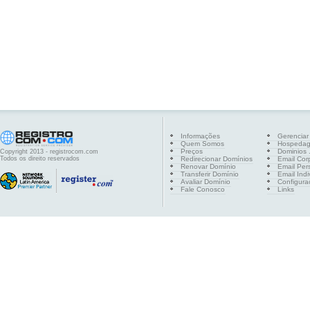
Informações
Gerenciar
Quem Somos
Hospeda
Preços
Dominios .
Copyright 2013 - registrocom.com
Todos os direito reservados
Redirecionar Domínios
Email Cor
Renovar Domínio
Email Per
Transferir Domínio
Email Indi
Avaliar Domínio
Configura
Fale Conosco
Links