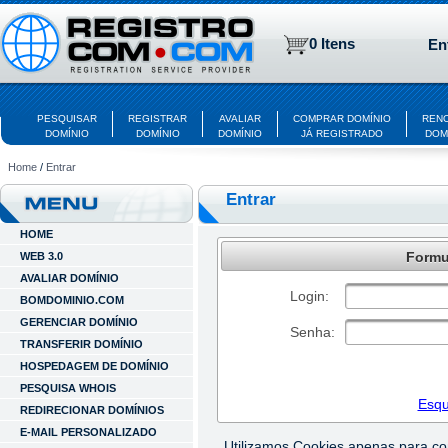
0 Itens
En
PESQUISAR
REGISTRAR
AVALIAR
COMPRAR DOMÍNIO
REN
DOMÍNIO
DOMÍNIO
DOMÍNIO
JÁ REGISTRADO
DOM
Home
/
Entrar
Entrar
HOME
Formul
WEB 3.0
AVALIAR DOMÍNIO
Login:
BOMDOMINIO.COM
GERENCIAR DOMÍNIO
Senha:
TRANSFERIR DOMÍNIO
HOSPEDAGEM DE DOMÍNIO
PESQUISA WHOIS
Esqu
REDIRECIONAR DOMÍNIOS
E-MAIL PERSONALIZADO
Utilizamos Cookies apenas para c