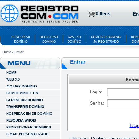
0 Itens
En
PESQUISAR
REGISTRAR
AVALIAR
COMPRAR DOMÍNIO
REN
DOMÍNIO
DOMÍNIO
DOMÍNIO
JÁ REGISTRADO
DOM
Home
/
Entrar
Entrar
HOME
Formul
WEB 3.0
AVALIAR DOMÍNIO
Login:
BOMDOMINIO.COM
GERENCIAR DOMÍNIO
Senha:
TRANSFERIR DOMÍNIO
HOSPEDAGEM DE DOMÍNIO
PESQUISA WHOIS
Esqu
REDIRECIONAR DOMÍNIOS
E-MAIL PERSONALIZADO
Utilizamos Cookies apenas para c