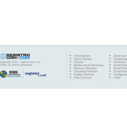
Informações
Gerenciar
Quem Somos
Hospeda
Preços
Dominios .
Copyright 2013 - registrocom.com
Todos os direito reservados
Redirecionar Domínios
Email Cor
Renovar Domínio
Email Per
Transferir Domínio
Email Indi
Avaliar Domínio
Configura
Fale Conosco
Links