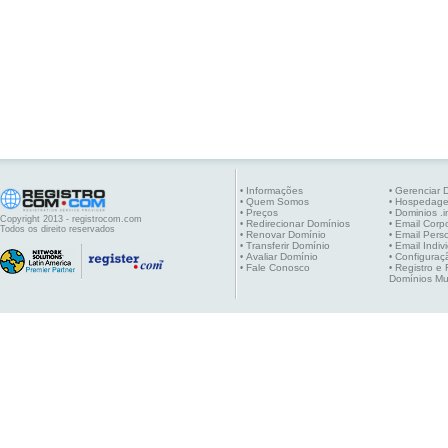
Informações
Gerenciar 
•
•
Quem Somos
Hospedag
•
•
Preços
Dominios .i
•
•
Copyright 2013 - registrocom.com
Redirecionar Domínios
Email Corpo
•
•
Todos os direito reservados
Renovar Domínio
Email Pers
•
•
Transferir Domínio
Email Indiv
•
•
Avaliar Domínio
Configuraç
•
•
Fale Conosco
Registro e
•
•
Domínios Mu