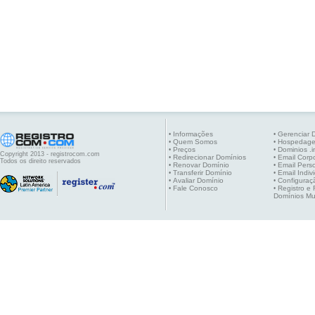
Informações
Gerenciar 
•
•
Quem Somos
Hospedag
•
•
Preços
Dominios .i
•
•
Copyright 2013 - registrocom.com
Redirecionar Domínios
Email Corpo
•
•
Todos os direito reservados
Renovar Domínio
Email Pers
•
•
Transferir Domínio
Email Indiv
•
•
Avaliar Domínio
Configuraç
•
•
Fale Conosco
Registro e
•
•
Domínios Mu