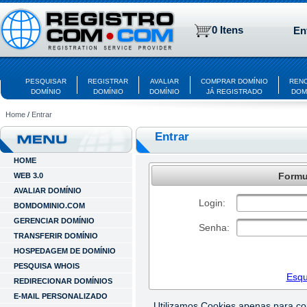
0 Itens
En
PESQUISAR
REGISTRAR
AVALIAR
COMPRAR DOMÍNIO
REN
DOMÍNIO
DOMÍNIO
DOMÍNIO
JÁ REGISTRADO
DOM
Home
/
Entrar
Entrar
HOME
Formul
WEB 3.0
AVALIAR DOMÍNIO
Login:
BOMDOMINIO.COM
GERENCIAR DOMÍNIO
Senha:
TRANSFERIR DOMÍNIO
HOSPEDAGEM DE DOMÍNIO
PESQUISA WHOIS
Esqu
REDIRECIONAR DOMÍNIOS
E-MAIL PERSONALIZADO
Utilizamos Cookies apenas para c