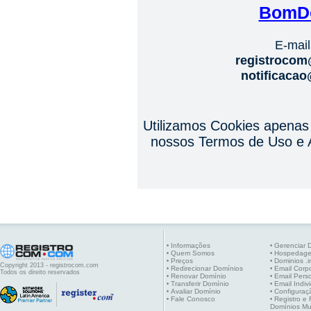
BomD
E-mail
registroco
notificaca
Utilizamos Cookies apenas
nossos Termos de Uso e A
Informações
Gerenciar 
•
•
Quem Somos
Hospedag
•
•
Preços
Dominios .i
•
•
Copyright 2013 - registrocom.com
Redirecionar Domínios
Email Corpo
•
•
Todos os direito reservados
Renovar Domínio
Email Pers
•
•
Transferir Domínio
Email Indiv
•
•
Avaliar Domínio
Configuraç
•
•
Fale Conosco
Registro e
•
•
Domínios Mu