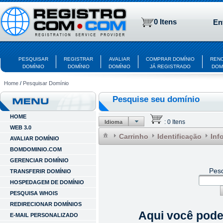
0 Itens
En
PESQUISAR
REGISTRAR
AVALIAR
COMPRAR DOMÍNIO
REN
DOMÍNIO
DOMÍNIO
DOMÍNIO
JÁ REGISTRADO
DOM
Home
/
Pesquisar Domínio
Pesquise seu domínio
HOME
:
0 Itens
Idioma
WEB 3.0
Carrinho
Identificação
Inf
AVALIAR DOMÍNIO
BOMDOMINIO.COM
GERENCIAR DOMÍNIO
Pesq
TRANSFERIR DOMÍNIO
HOSPEDAGEM DE DOMÍNIO
PESQUISA WHOIS
REDIRECIONAR DOMÍNIOS
Aqui você pode 
E-MAIL PERSONALIZADO