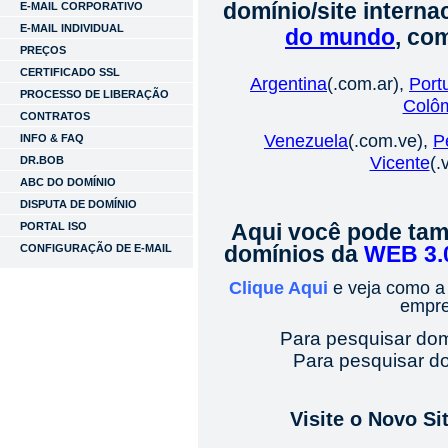
domínio/site interna
E-MAIL CORPORATIVO
E-MAIL INDIVIDUAL
do mundo
, co
PREÇOS
CERTIFICADO SSL
Argentina
(.com.ar),
Port
PROCESSO DE LIBERAÇÃO
Colô
CONTRATOS
Venezuela
(.com.ve),
P
INFO & FAQ
Vicente
(.
DR.BOB
ABC DO DOMÍNIO
DISPUTA DE DOMÍNIO
PORTAL ISO
Aqui você pode tam
CONFIGURAÇÃO DE E-MAIL
domínios da
WEB 3.
Clique Aqui
e veja como 
empre
Para pesquisar do
Para pesquisar d
Visite o Novo S