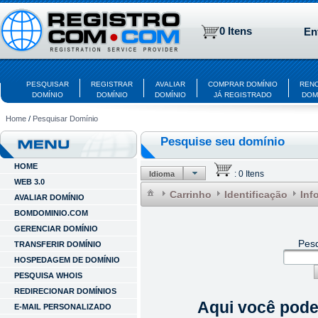
0 Itens
En
PESQUISAR
REGISTRAR
AVALIAR
COMPRAR DOMÍNIO
REN
DOMÍNIO
DOMÍNIO
DOMÍNIO
JÁ REGISTRADO
DOM
Home
/
Pesquisar Domínio
Pesquise seu domínio
HOME
:
0 Itens
Idioma
WEB 3.0
Carrinho
Identificação
Inf
AVALIAR DOMÍNIO
BOMDOMINIO.COM
GERENCIAR DOMÍNIO
Pesq
TRANSFERIR DOMÍNIO
HOSPEDAGEM DE DOMÍNIO
PESQUISA WHOIS
REDIRECIONAR DOMÍNIOS
Aqui você pode 
E-MAIL PERSONALIZADO