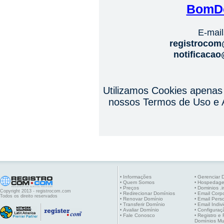
BomD
E-mail
registroco
notificaca
Utilizamos Cookies apenas
nossos Termos de Uso e A
Informações
Gerenciar 
•
•
Quem Somos
Hospedag
•
•
Preços
Dominios .i
•
•
Copyright 2013 - registrocom.com
Redirecionar Domínios
Email Corpo
•
•
Todos os direito reservados
Renovar Domínio
Email Pers
•
•
Transferir Domínio
Email Indiv
•
•
Avaliar Domínio
Configuraç
•
•
Fale Conosco
Registro e
•
•
Domínios Mu