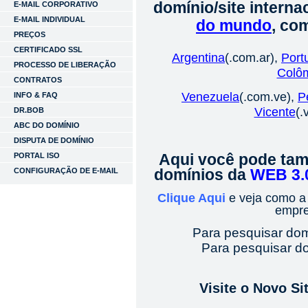
domínio/site interna
E-MAIL CORPORATIVO
E-MAIL INDIVIDUAL
do mundo
, co
PREÇOS
CERTIFICADO SSL
Argentina
(.com.ar),
Port
PROCESSO DE LIBERAÇÃO
Colô
CONTRATOS
Venezuela
(.com.ve),
P
INFO & FAQ
Vicente
(.
DR.BOB
ABC DO DOMÍNIO
DISPUTA DE DOMÍNIO
PORTAL ISO
Aqui você pode tam
CONFIGURAÇÃO DE E-MAIL
domínios da
WEB 3.
Clique Aqui
e veja como 
empre
Para pesquisar do
Para pesquisar d
Visite o Novo S