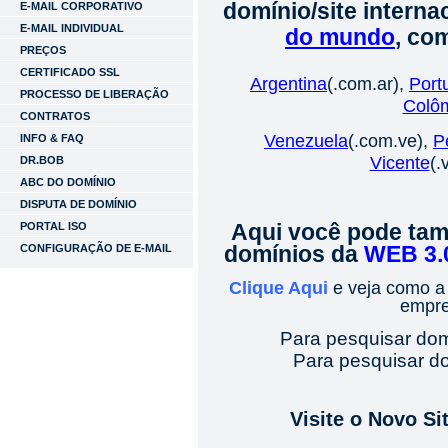
domínio/site interna
E-MAIL CORPORATIVO
E-MAIL INDIVIDUAL
do mundo
, co
PREÇOS
CERTIFICADO SSL
Argentina
(.com.ar),
Port
PROCESSO DE LIBERAÇÃO
Colô
CONTRATOS
Venezuela
(.com.ve),
P
INFO & FAQ
Vicente
(.
DR.BOB
ABC DO DOMÍNIO
DISPUTA DE DOMÍNIO
PORTAL ISO
Aqui você pode tam
CONFIGURAÇÃO DE E-MAIL
domínios da
WEB 3.
Clique Aqui
e veja como 
empre
Para pesquisar do
Para pesquisar d
Visite o Novo S