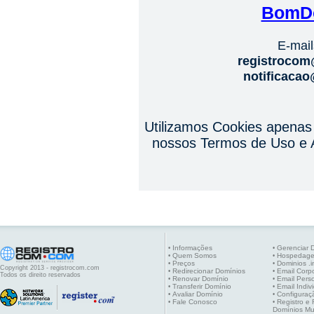
BomD
E-mail
registroco
notificaca
Utilizamos Cookies apenas
nossos Termos de Uso e A
Informações
Gerenciar 
•
•
Quem Somos
Hospedag
•
•
Preços
Dominios .i
•
•
Copyright 2013 - registrocom.com
Redirecionar Domínios
Email Corpo
•
•
Todos os direito reservados
Renovar Domínio
Email Pers
•
•
Transferir Domínio
Email Indiv
•
•
Avaliar Domínio
Configuraç
•
•
Fale Conosco
Registro e
•
•
Domínios Mu