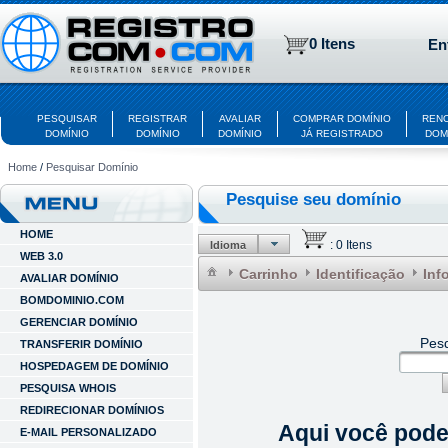
0 Itens
En
PESQUISAR
REGISTRAR
AVALIAR
COMPRAR DOMÍNIO
REN
DOMÍNIO
DOMÍNIO
DOMÍNIO
JÁ REGISTRADO
DOM
Home
/
Pesquisar Domínio
Pesquise seu domínio
HOME
:
0 Itens
Idioma
WEB 3.0
Carrinho
Identificação
Inf
AVALIAR DOMÍNIO
BOMDOMINIO.COM
GERENCIAR DOMÍNIO
Pesq
TRANSFERIR DOMÍNIO
HOSPEDAGEM DE DOMÍNIO
PESQUISA WHOIS
REDIRECIONAR DOMÍNIOS
Aqui você pode 
E-MAIL PERSONALIZADO